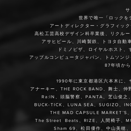
サ
世界で唯一「ロックを
アートディレクター・グラフィック
高松工芸高校デザイン科卒業後、リクルー
アサヒビール、川崎製鉄、トヨタ自動車
ドミノピザ、ロイヤルホスト、す
アップルコンピュータジャパン、トムソンジ
87年頃か
1990年に東京都港区六本木に
アナーキー、THE ROCK BAND、舞士、仲野
Ra:IN、頭脳警察、PANTA、芝山俊之、R
BUCK-TICK、
LUNA SEA、SUGIZO、
THE MAD CAPSULE MARKET’S
The Street Beats、RIZE、人間椅子、MUC
Sham 69、松田優作、中山美