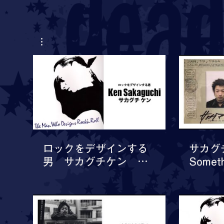
03:00
ロックをデザインする
サカグ
男 サカグチケン
Someth
The Man Who Designs
Rock’n Roll