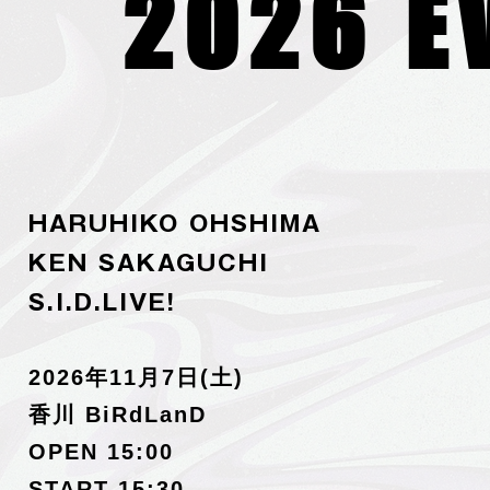
2026 E
2026 E
HARUHIKO OHSHIMA
KEN SAKAGUCHI
S.I.D.LIVE!
2026年11月7日(土)
香川 BiRdLanD
OPEN 15:00
START 15:30