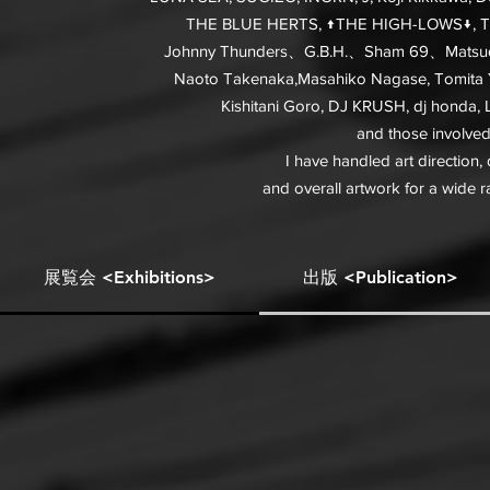
THE BLUE HERTS, ↑THE HIGH-LOWS↓, The 
Johnny Thunders、G.B.H.、Sham 69、Matsuda Y
Naoto Takenaka,Masahiko Nagase,
Tomita 
Kishitani Goro, DJ KRUSH, dj honda,
and those involve
I have handled art direction, d
and overall artwork for a wide ran
展覧会 <Exhibitions>
出版 <Publication>