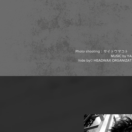
Photo shooting：サイトウマコト Movi
MUSIC by YA
hide by©︎ HEADWAX ORGANIZATION